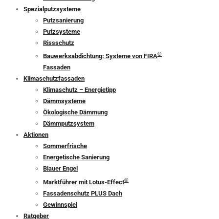
Spezialputzsysteme
Putzsanierung
Putzsysteme
Rissschutz
®
Bauwerksabdichtung: Systeme von FIRA
Fassaden
Klimaschutzfassaden
Klimaschutz – Energietipp
Dämmsysteme
Ökologische Dämmung
Dämmputzsystem
Aktionen
Sommerfrische
Energetische Sanierung
Blauer Engel
®
Marktführer mit Lotus-Effect
Fassadenschutz PLUS Dach
Gewinnspiel
Ratgeber