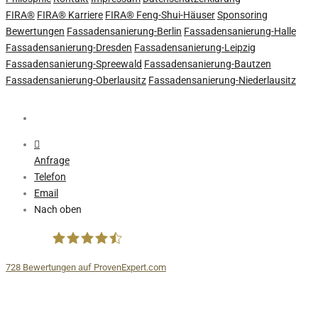
FIRA®
FIRA® Karriere
FIRA® Feng-Shui-Häuser
Sponsoring
Bewertungen
Fassadensanierung-Berlin
Fassadensanierung-Halle
Fassadensanierung-Dresden
Fassadensanierung-Leipzig
Fassadensanierung-Spreewald
Fassadensanierung-Bautzen
Fassadensanierung-Oberlausitz
Fassadensanierung-Niederlausitz
Anfrage
Telefon
Email
Nach oben
728
Bewertungen auf ProvenExpert.com
FIRA® Fassaden Spezialtechnik GmbH