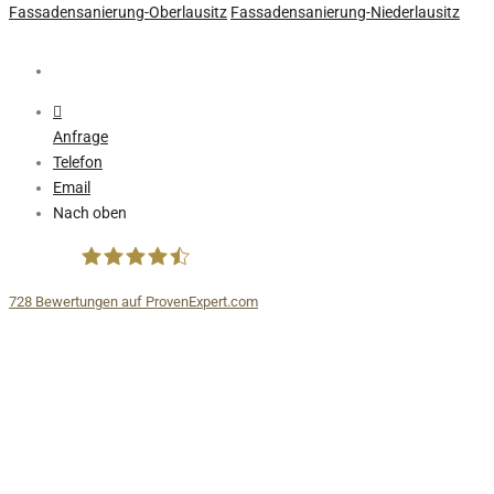
Fassadensanierung-Oberlausitz
Fassadensanierung-Niederlausitz
Anfrage
Telefon
Email
Nach oben
728
Bewertungen auf ProvenExpert.com
FIRA® Fassaden Spezialtechnik GmbH