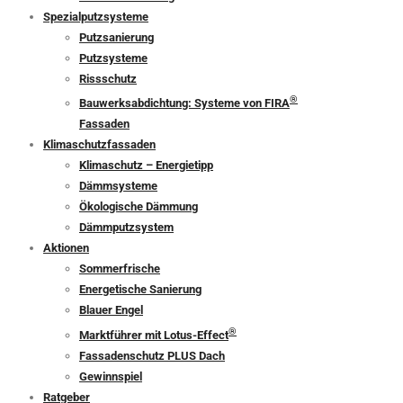
Spezialputzsysteme
Putzsanierung
Putzsysteme
Rissschutz
®
Bauwerksabdichtung: Systeme von FIRA
Fassaden
Klimaschutzfassaden
Klimaschutz – Energietipp
Dämmsysteme
Ökologische Dämmung
Dämmputzsystem
Aktionen
Sommerfrische
Energetische Sanierung
Blauer Engel
®
Marktführer mit Lotus-Effect
Fassadenschutz PLUS Dach
Gewinnspiel
Ratgeber